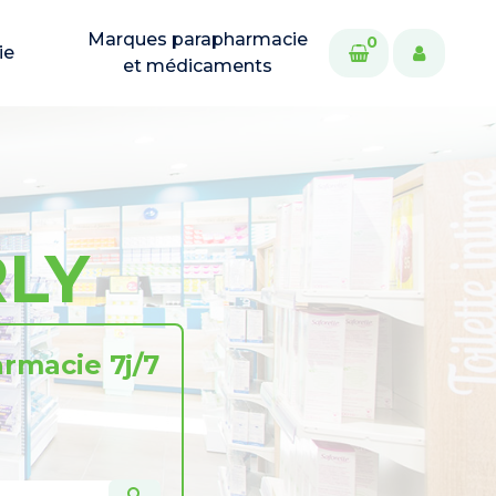
Marques parapharmacie
0
ie
et médicaments
RLY
rmacie 7j/7