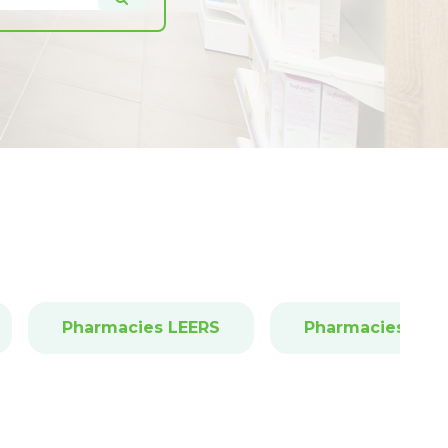
Pharmacies LEERS
Pharmacies VAL