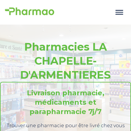
Pharmacies LA
CHAPELLE-
D'ARMENTIERES
Livraison pharmacie,
médicaments et
parapharmacie 7j/7
Trouver une pharmacie pour être livré chez vous