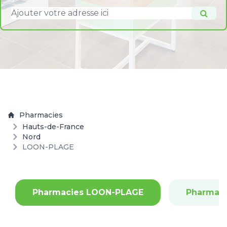
Pharmacies
Hauts-de-France
Nord
LOON-PLAGE
Pharmacies LOON-PLAGE
Pharmac