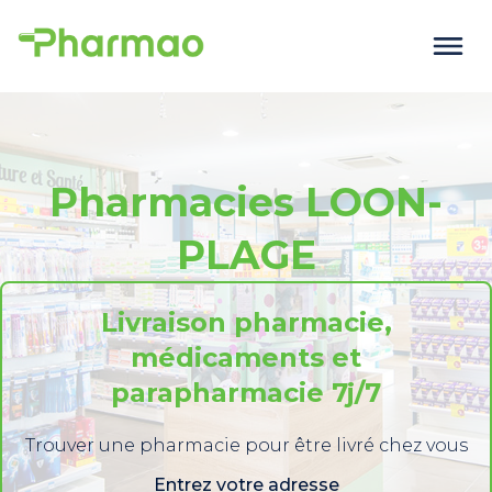
Pharmacies LOON-
PLAGE
Livraison pharmacie,
médicaments et
parapharmacie 7j/7
Trouver une pharmacie pour être livré chez vous
Entrez votre adresse