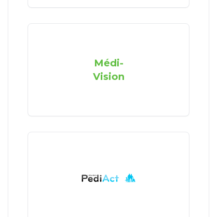
Médi-
Vision