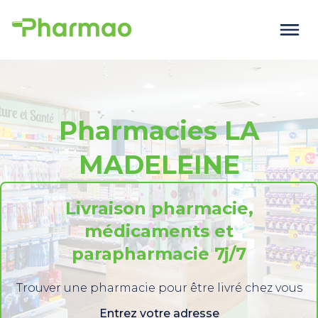
Pharmacies LA
MADELEINE
Livraison pharmacie,
médicaments et
parapharmacie 7j/7
Trouver une pharmacie pour être livré chez vous
Entrez votre adresse