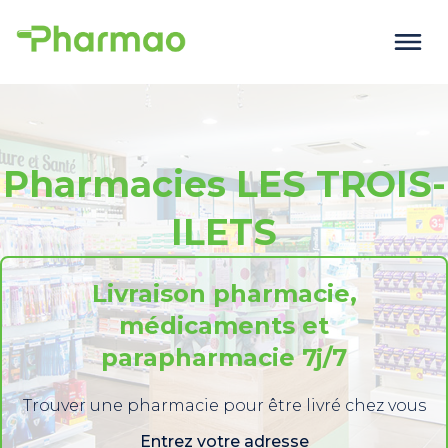
Pharmacies LES TROIS-
ILETS
Livraison pharmacie,
médicaments et
parapharmacie 7j/7
Trouver une pharmacie pour être livré chez vous
Entrez votre adresse