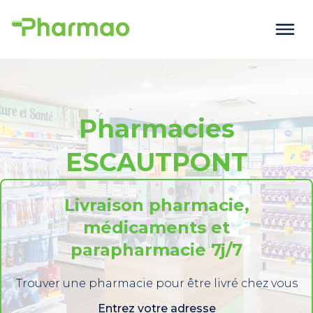
Pharmacies
ESCAUTPONT
Livraison pharmacie,
médicaments et
parapharmacie 7j/7
Trouver une pharmacie pour être livré chez vous
Entrez votre adresse