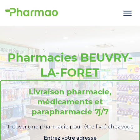
Pharmacies BEUVRY-
LA-FORET
Livraison pharmacie,
médicaments et
parapharmacie 7j/7
Trouver une pharmacie pour être livré chez vous
Entrez votre adresse