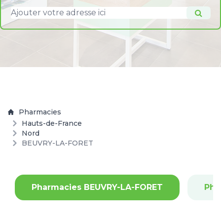
Pharmacies
Hauts-de-France
Nord
BEUVRY-LA-FORET
Pharmacies BEUVRY-LA-FORET
Pha