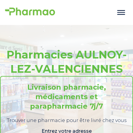
Pharmacies AULNOY-
LEZ-VALENCIENNES
Livraison pharmacie,
médicaments et
parapharmacie 7j/7
Trouver une pharmacie pour être livré chez vous
Entrez votre adresse