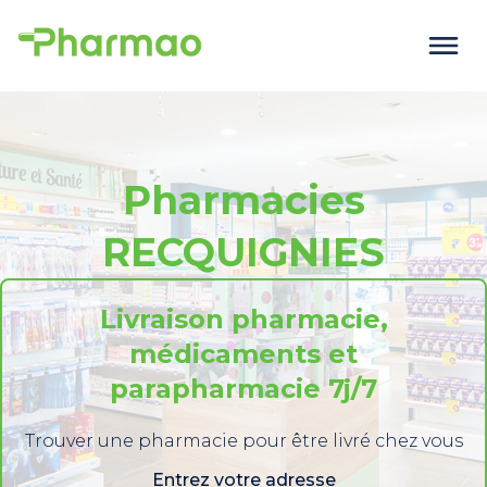
Pharmacies
RECQUIGNIES
Livraison pharmacie,
médicaments et
parapharmacie 7j/7
Trouver une pharmacie pour être livré chez vous
Entrez votre adresse