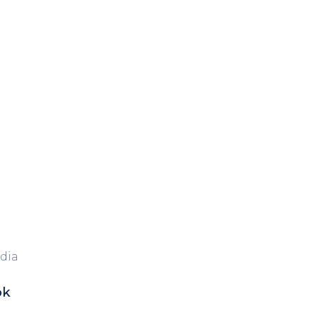
dia
ok