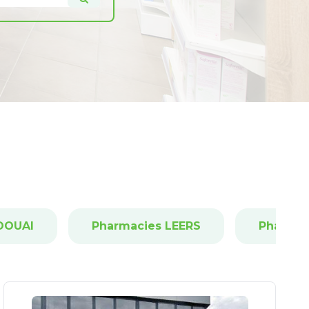
DOUAI
Pharmacies LEERS
Pharmac