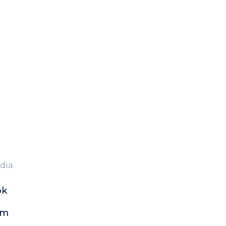
dia
ok
am