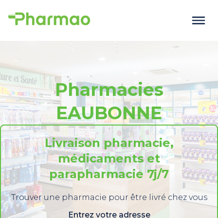
Pharmacies
EAUBONNE
Livraison pharmacie,
médicaments et
parapharmacie 7j/7
Trouver une pharmacie pour être livré chez vous
Entrez votre adresse