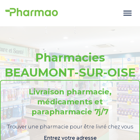
Pharmacies
BEAUMONT-SUR-OISE
Livraison pharmacie,
médicaments et
parapharmacie 7j/7
Trouver une pharmacie pour être livré chez vous
Entrez votre adresse