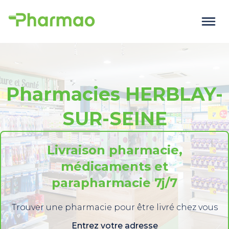
Pharmacies HERBLAY-
SUR-SEINE
Livraison pharmacie,
médicaments et
parapharmacie 7j/7
Trouver une pharmacie pour être livré chez vous
Entrez votre adresse