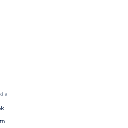
dia
ok
am