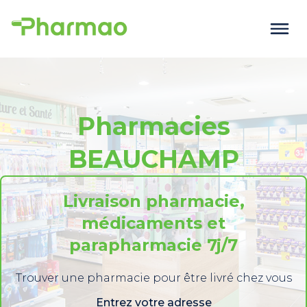
Pharmacies
BEAUCHAMP
Livraison pharmacie,
médicaments et
parapharmacie 7j/7
Trouver une pharmacie pour être livré chez vous
Entrez votre adresse