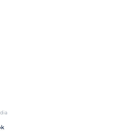
dia
ok