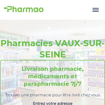
Pharmacies VAUX-SUR-
SEINE
Livraison pharmacie,
médicaments et
parapharmacie 7j/7
Trouver une pharmacie pour être livré chez vous
Entrez votre adresse