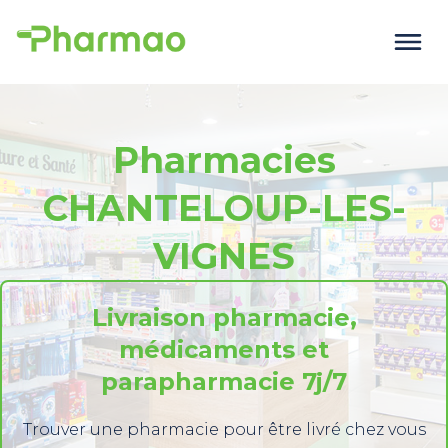
Pharmacies
CHANTELOUP-LES-
VIGNES
Livraison pharmacie,
médicaments et
parapharmacie 7j/7
Trouver une pharmacie pour être livré chez vous