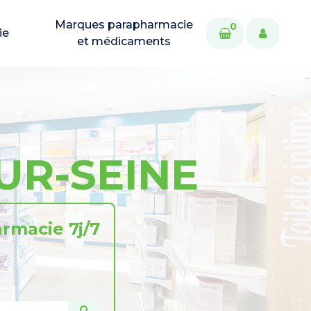
Marques parapharmacie
0
ie
et médicaments
UR-SEINE
rmacie 7j/7