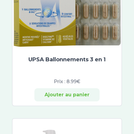
Jaldes
Enotime
Krème
My Variations
OctoVita
Eucerin Sun Protection
BSN medical
Hartmann
UPSA Ballonnements 3 en 1
Kijimea
PainGone
Asept InMed
Prix :
8.99€
Gifrer
Ajouter au panier
Oléocaps
Pranarom
Tilman
Elanco
Pharmadvisor