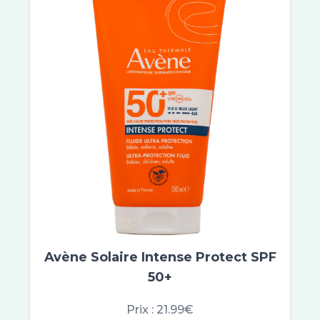
Weleda
Cooper
Bailleul
Uriage Bébé
Roséliane
Manucurist
Xerial
Dulcis Health Science
Horus Pharma
Urgo
Alvityl
Urgo Filmogel
Nutergia
Avène Solaire Intense Protect SPF
Ides Pharma
50+
Physiomer
CCD
Prix :
21.99€
Topicrem