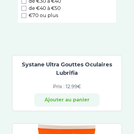
de €30 à €40
Herbesan
de €40 à €50
CeraVe
€70 ou plus
Biotechnie
Santarome Bio
Ladrôme
Densmore
Eafit Minceur Active
Caudalie
3C Pharma
Systane Ultra Gouttes Oculaires
Vitry
Lubrifia
UV Cellular-Protect
Prix :
12.99€
Filorga NCEF
Arkogélules
Ajouter au panier
Arkofluides
Forcapil
Arkopharma
UPSA
Perrigo