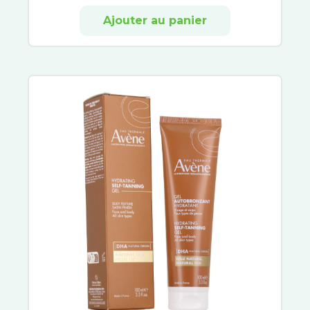
Dermophil
Ajouter au panier
Santinov
Santé Verte
Orgakiddy
Même
Cicabio
Atoderm
Nutreov Physcience
Lactibiane
PiLeJe
Insudiet
Melioran
Phytobiane
Effik
Natalben
Adisphar
Laboratoire Lescuyer