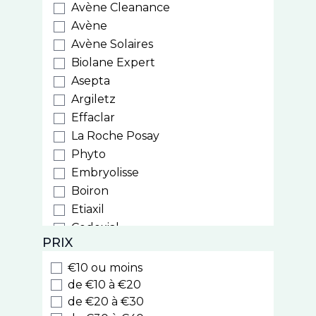
Avène Cleanance
Avène
Avène Solaires
Biolane Expert
Asepta
Argiletz
Effaclar
La Roche Posay
Phyto
Embryolisse
Boiron
Etiaxil
Codexial
PRIX
Puressentiel
Therascience
€10 ou moins
Ceva
de €10 à €20
Superdiet
de €20 à €30