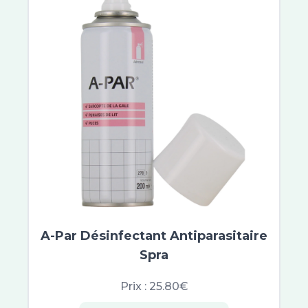
BioGaia
Medela
Curaprox
Guigoz
Poderm
Alfasigma
IBSA
ISDIN
Inovance
Procare Health France
Procter et Gamble
Oral-B iO
Fluocaril
Hyalexo
A-Par Désinfectant Antiparasitaire
Erborian
Spra
Beauty of Joseon
Prix :
25.80€