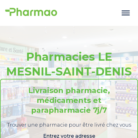
Pharmacies LE
MESNIL-SAINT-DENIS
Livraison pharmacie,
médicaments et
parapharmacie 7j/7
Trouver une pharmacie pour être livré chez vous
Entrez votre adresse