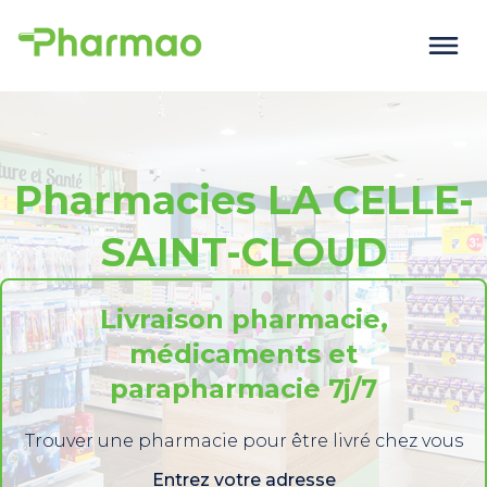
Pharmacies LA CELLE-
SAINT-CLOUD
Livraison pharmacie,
médicaments et
parapharmacie 7j/7
Trouver une pharmacie pour être livré chez vous
Entrez votre adresse