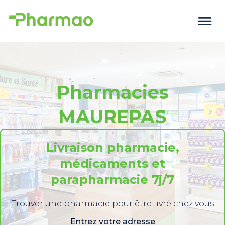
Pharmacies
MAUREPAS
Livraison pharmacie,
médicaments et
parapharmacie 7j/7
Trouver une pharmacie pour être livré chez vous
Entrez votre adresse