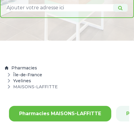
Pharmacies
Île-de-France
Yvelines
MAISONS-LAFFITTE
Pharmacies MAISONS-LAFFITTE
Ph