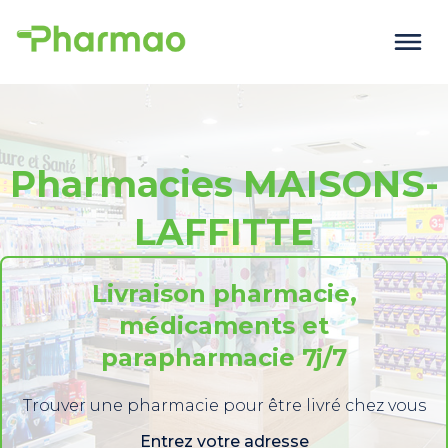
Pharmacies MAISONS-
LAFFITTE
Livraison pharmacie,
médicaments et
parapharmacie 7j/7
Trouver une pharmacie pour être livré chez vous
Entrez votre adresse