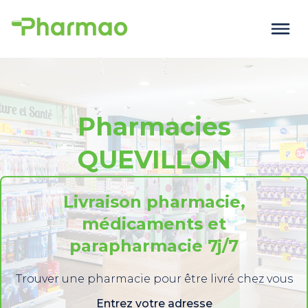
Pharmacies
QUEVILLON
Livraison pharmacie,
médicaments et
parapharmacie 7j/7
Trouver une pharmacie pour être livré chez vous
Entrez votre adresse