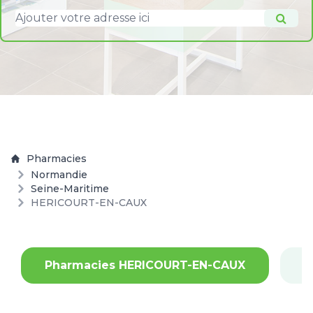
Pharmacies
Normandie
Seine-Maritime
HERICOURT-EN-CAUX
Pharmacies HERICOURT-EN-CAUX
P