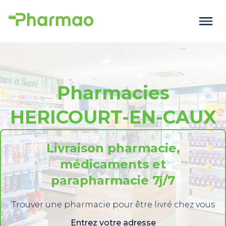
Pharmacies
HERICOURT-EN-CAUX
Livraison pharmacie,
médicaments et
parapharmacie 7j/7
Trouver une pharmacie pour être livré chez vous
Entrez votre adresse