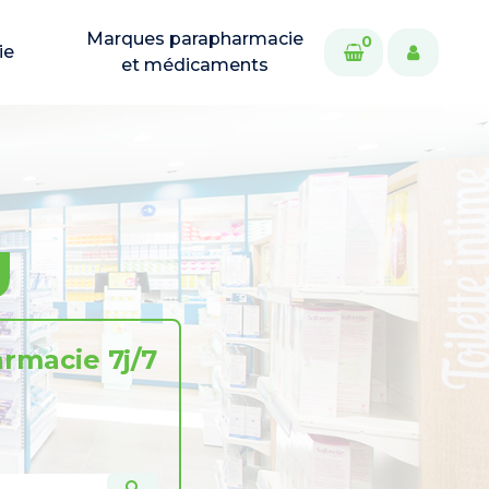
Marques parapharmacie
0
ie
et médicaments
U
rmacie 7j/7