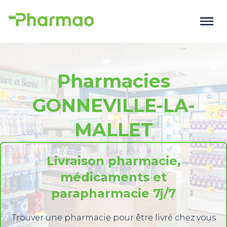
Pharmacies
GONNEVILLE-LA-
MALLET
Livraison pharmacie,
médicaments et
parapharmacie 7j/7
Trouver une pharmacie pour être livré chez vous