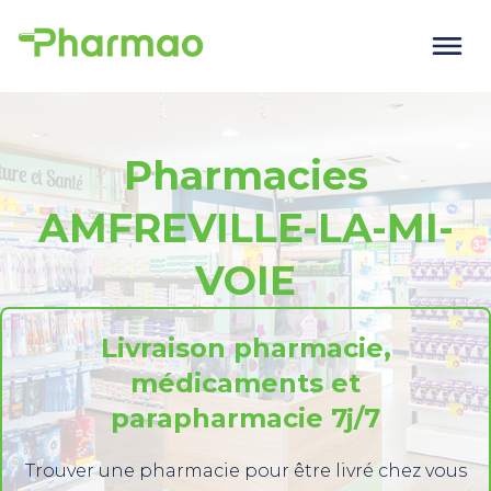
Pharmacies
AMFREVILLE-LA-MI-
VOIE
Livraison pharmacie,
médicaments et
parapharmacie 7j/7
Trouver une pharmacie pour être livré chez vous