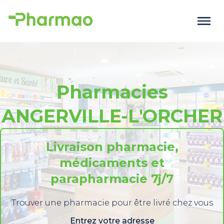
Pharmacies
ANGERVILLE-L'ORCHER
Livraison pharmacie,
médicaments et
parapharmacie 7j/7
Trouver une pharmacie pour être livré chez vous
Entrez votre adresse