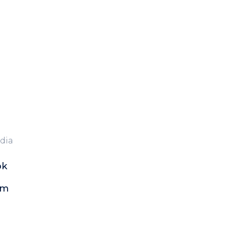
dia
ok
am