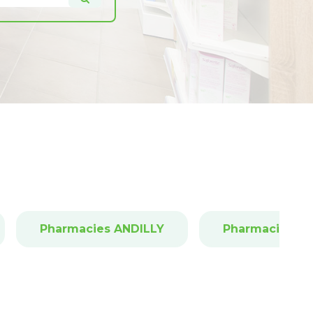
Pharmacies ANDILLY
Pharmacies A