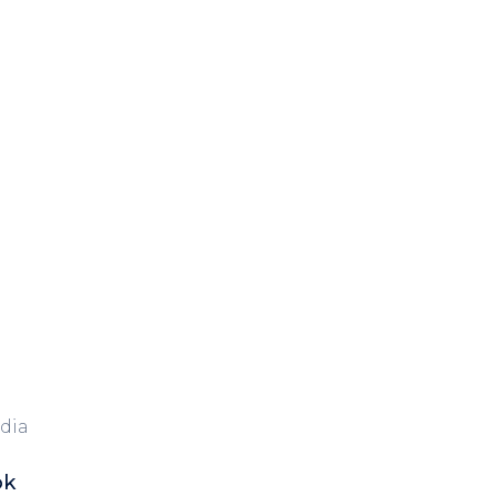
dia
ok