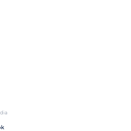
dia
ok