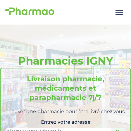
Pharmacies IGNY
Livraison pharmacie,
médicaments et
parapharmacie 7j/7
Trouver une pharmacie pour être livré chez vous
Entrez votre adresse