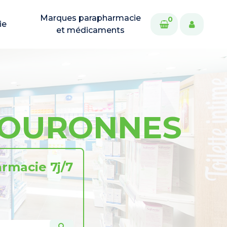
Marques parapharmacie
0
ie
et médicaments
COURONNES
rmacie 7j/7