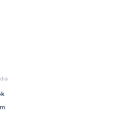
dia
ok
am