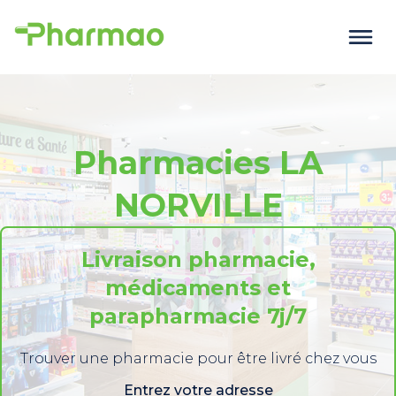
Pharmacies LA
NORVILLE
Livraison pharmacie,
médicaments et
parapharmacie 7j/7
Trouver une pharmacie pour être livré chez vous
Entrez votre adresse