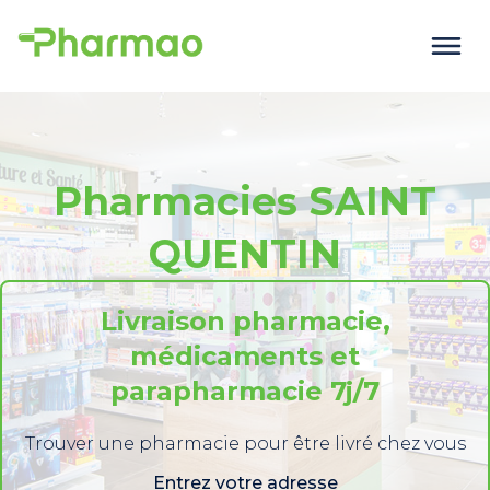
Pharmacies SAINT
QUENTIN
Livraison pharmacie,
médicaments et
parapharmacie 7j/7
Trouver une pharmacie pour être livré chez vous
Entrez votre adresse