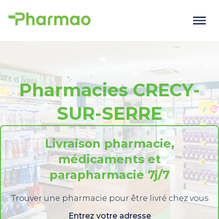
Pharmacies CRECY-
SUR-SERRE
Livraison pharmacie,
médicaments et
parapharmacie 7j/7
Trouver une pharmacie pour être livré chez vous
Entrez votre adresse