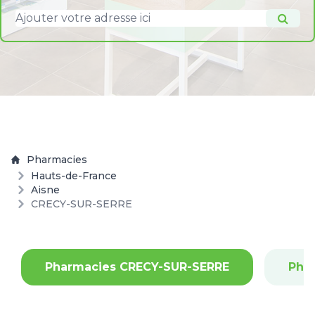
Pharmacies
Hauts-de-France
Aisne
CRECY-SUR-SERRE
Pharmacies CRECY-SUR-SERRE
Pha