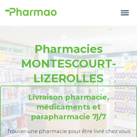
Pharmacies
MONTESCOURT-
LIZEROLLES
Livraison pharmacie,
médicaments et
parapharmacie 7j/7
Trouver une pharmacie pour être livré chez vous