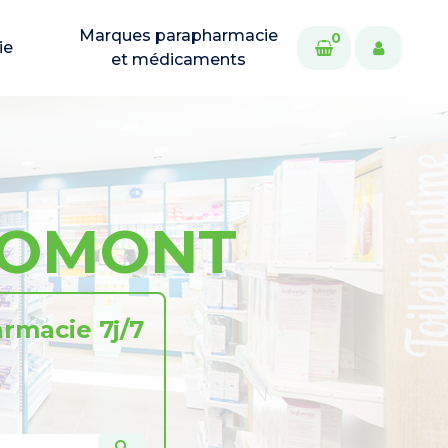
Marques parapharmacie
0
ie
et médicaments
GOMONT
rmacie 7j/7