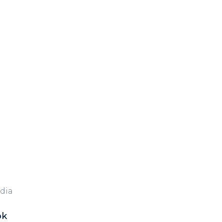
dia
ok