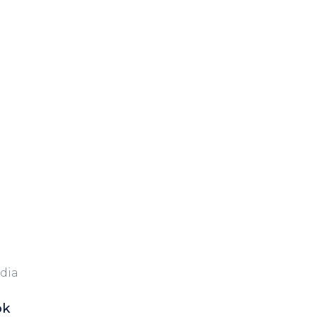
dia
ok