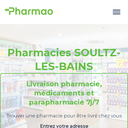
Pharmacies SOULTZ-
LES-BAINS
Livraison pharmacie,
médicaments et
parapharmacie 7j/7
Trouver une pharmacie pour être livré chez vous
Entrez votre adresse