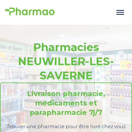
Pharmacies
NEUWILLER-LES-
SAVERNE
Livraison pharmacie,
médicaments et
parapharmacie 7j/7
Trouver une pharmacie pour être livré chez vous