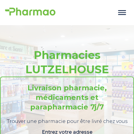
Pharmacies
LUTZELHOUSE
Livraison pharmacie,
médicaments et
parapharmacie 7j/7
Trouver une pharmacie pour être livré chez vous
Entrez votre adresse