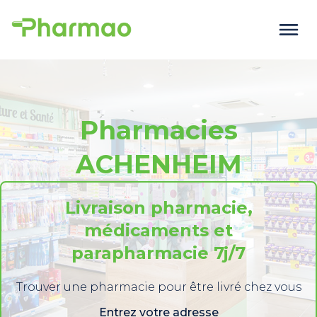
Pharmacies
ACHENHEIM
Livraison pharmacie,
médicaments et
parapharmacie 7j/7
Trouver une pharmacie pour être livré chez vous
Entrez votre adresse