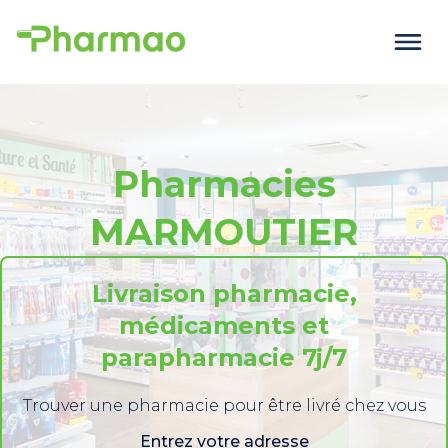
Pharmacies
MARMOUTIER
Livraison pharmacie,
médicaments et
parapharmacie 7j/7
Trouver une pharmacie pour être livré chez vous
Entrez votre adresse