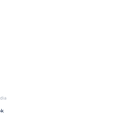
dia
ok