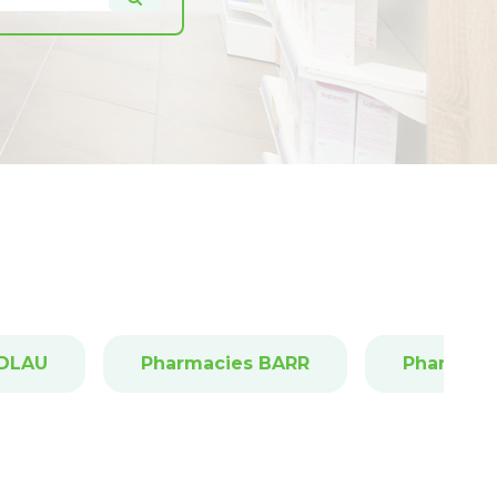
NDLAU
Pharmacies BARR
Pharmaci